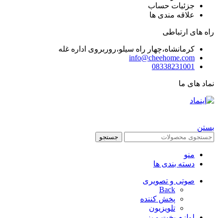
جزئیات حساب
علاقه مندی ها
راه های ارتباطی
کرمانشاه،چهار راه سیلو،روربروی اداره غله
info@cheehome.com
08338231001
نماد های ما
تمام حقوق برای فروشگاه چی هوم محفوظ است |
طراحی شده توسط شرکت
AminH
بستن
جستجو
منو
دسته بندی ها
صوتی و تصویری
Back
پخش کننده
تلویزیون
لوازم پخت و پز