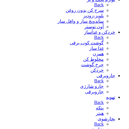
Back
سرخ کن بدون روغن
پلوپز-زودپز
ساندویچ ساز و وافل ساز
آون توستر
خردکن و غذاساز
Back
گوشت کوب برقی
غذا ساز
همزن
مخلوط کن
چرخ گوشت
خردکن
جاروبرقی
Back
جارو شارژی
جاروبرقی
تهویه
Back
پنکه
هیتر
بخارشوی
Back