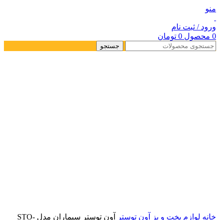
منو
ورود / ثبت نام
0
محصول
0
تومان
جستجو
خانه
لوازم پخت و پز
آون توستر
آون توستر سیماران مدل STO-