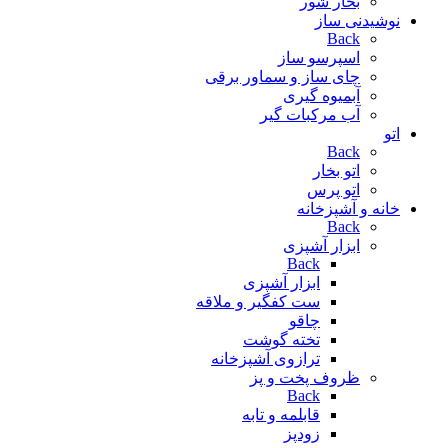
بخار شور
نوشیدنی ساز
Back
اسپرسو ساز
چای ساز و سماور برقی
آبمیوه گیری
آب مرکبات گیر
اتو
Back
اتو بخار
اتو پرس
خانه و آشپزخانه
Back
ابزار آشپزی
Back
ابزار آشپزی
ست کفگیر و ملاقه
چاقو
تخته گوشت
ترازوی آشپزخانه
ظروف پخت و پز
Back
قابلمه و تابه
زودپز