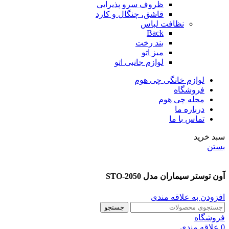
ظروف سرو پذیرایی
قاشق، چنگال و کارد
نظافت لباس
Back
بند رخت
میز اتو
لوازم جانبی اتو
لوازم خانگی چی هوم
فروشگاه
مجله چی هوم
درباره ما
تماس با ما
سبد خرید
بستن
آون توستر سیماران مدل STO-2050
افزودن به علاقه مندی
جستجو
فروشگاه
0
علاقه مندی