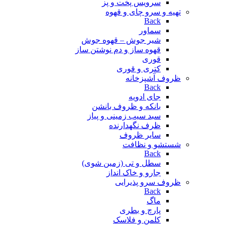
سرویس پخت و پز
تهیه و سرو چای و قهوه
Back
سماور
شیر جوش – قهوه جوش
قهوه ساز و دم نوشتن ساز
قوری
کتری و قوری
ظروف آشپزخانه
Back
جای ادویه
بانکه و ظروف بانشن
سبد سیب زمینی و پیاز
ظرف نگهدارنده
سایر ظروف
شستشو و نظافت
Back
سطل و تی (زمین شوی)
جارو و خاک انداز
ظروف سرو پذیرایی
Back
ماگ
پارچ و بطری
کلمن و فلاسک