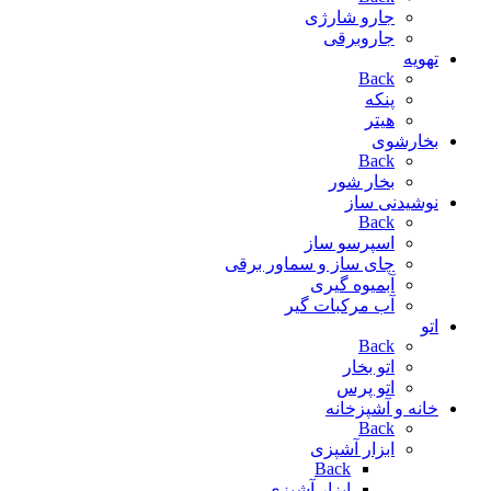
جارو شارژی
جاروبرقی
تهویه
Back
پنکه
هیتر
بخارشوی
Back
بخار شور
نوشیدنی ساز
Back
اسپرسو ساز
چای ساز و سماور برقی
آبمیوه گیری
آب مرکبات گیر
اتو
Back
اتو بخار
اتو پرس
خانه و آشپزخانه
Back
ابزار آشپزی
Back
ابزار آشپزی