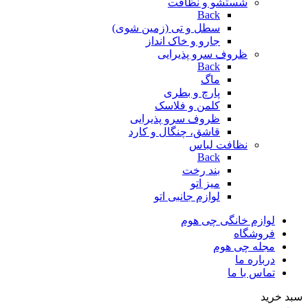
شستشو و نظافت
Back
سطل و تی (زمین شوی)
جارو و خاک انداز
ظروف سرو پذیرایی
Back
ماگ
پارچ و بطری
کلمن و فلاسک
ظروف سرو پذیرایی
قاشق، چنگال و کارد
نظافت لباس
Back
بند رخت
میز اتو
لوازم جانبی اتو
لوازم خانگی چی هوم
فروشگاه
مجله چی هوم
درباره ما
تماس با ما
سبد خرید