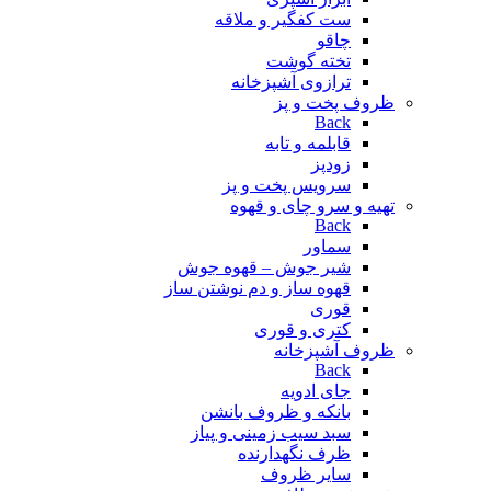
ست کفگیر و ملاقه
چاقو
تخته گوشت
ترازوی آشپزخانه
ظروف پخت و پز
Back
قابلمه و تابه
زودپز
سرویس پخت و پز
تهیه و سرو چای و قهوه
Back
سماور
شیر جوش – قهوه جوش
قهوه ساز و دم نوشتن ساز
قوری
کتری و قوری
ظروف آشپزخانه
Back
جای ادویه
بانکه و ظروف بانشن
سبد سیب زمینی و پیاز
ظرف نگهدارنده
سایر ظروف