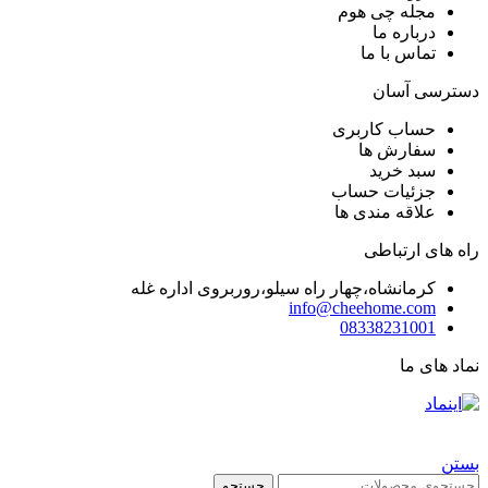
مجله چی هوم
درباره ما
تماس با ما
دسترسی آسان
حساب کاربری
سفارش ها
سبد خرید
جزئیات حساب
علاقه مندی ها
راه های ارتباطی
کرمانشاه،چهار راه سیلو،روربروی اداره غله
info@cheehome.com
08338231001
نماد های ما
تمام حقوق برای فروشگاه چی هوم محفوظ است |
طراحی شده توسط شرکت
AminH
بستن
جستجو