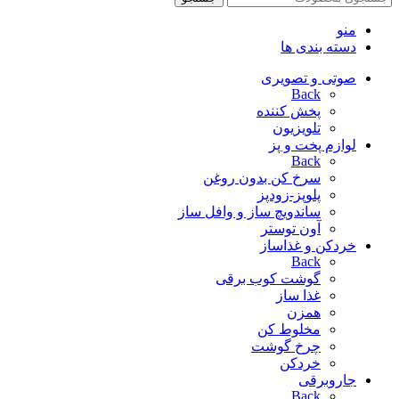
منو
دسته بندی ها
صوتی و تصویری
Back
پخش کننده
تلویزیون
لوازم پخت و پز
Back
سرخ کن بدون روغن
پلوپز-زودپز
ساندویچ ساز و وافل ساز
آون توستر
خردکن و غذاساز
Back
گوشت کوب برقی
غذا ساز
همزن
مخلوط کن
چرخ گوشت
خردکن
جاروبرقی
Back