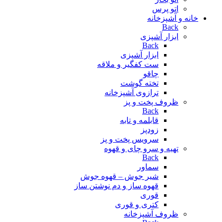
اتو پرس
خانه و آشپزخانه
Back
ابزار آشپزی
Back
ابزار آشپزی
ست کفگیر و ملاقه
چاقو
تخته گوشت
ترازوی آشپزخانه
ظروف پخت و پز
Back
قابلمه و تابه
زودپز
سرویس پخت و پز
تهیه و سرو چای و قهوه
Back
سماور
شیر جوش – قهوه جوش
قهوه ساز و دم نوشتن ساز
قوری
کتری و قوری
ظروف آشپزخانه