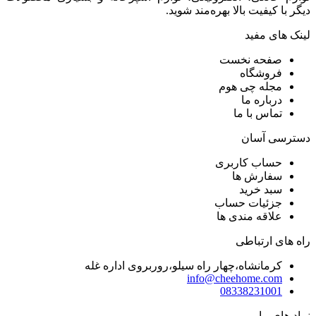
دیگر با کیفیت بالا بهره‌مند شوید.
لینک های مفید
صفحه نخست
فروشگاه
مجله چی هوم
درباره ما
تماس با ما
دسترسی آسان
حساب کاربری
سفارش ها
سبد خرید
جزئیات حساب
علاقه مندی ها
راه های ارتباطی
کرمانشاه،چهار راه سیلو،روربروی اداره غله
info@cheehome.com
08338231001
نماد های ما