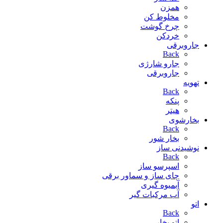
همزن
مخلوط کن
چرخ گوشت
خردکن
جاروبرقی
Back
جارو شارژی
جاروبرقی
تهویه
Back
پنکه
هیتر
بخارشوی
Back
بخار شور
نوشیدنی ساز
Back
اسپرسو ساز
چای ساز و سماور برقی
آبمیوه گیری
آب مرکبات گیر
اتو
Back
اتو بخار