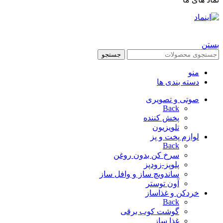
تمام حقوق برای فروشگاه چی هوم محفوظ است |
طراحی شده توسط شرکت
AminH
بستن
جستجو
منو
دسته بندی ها
صوتی و تصویری
Back
پخش کننده
تلویزیون
لوازم پخت و پز
Back
سرخ کن بدون روغن
پلوپز-زودپز
ساندویچ ساز و وافل ساز
آون توستر
خردکن و غذاساز
Back
گوشت کوب برقی
غذا ساز