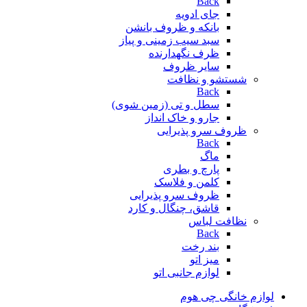
Back
جای ادویه
بانکه و ظروف بانشن
سبد سیب زمینی و پیاز
ظرف نگهدارنده
سایر ظروف
شستشو و نظافت
Back
سطل و تی (زمین شوی)
جارو و خاک انداز
ظروف سرو پذیرایی
Back
ماگ
پارچ و بطری
کلمن و فلاسک
ظروف سرو پذیرایی
قاشق، چنگال و کارد
نظافت لباس
Back
بند رخت
میز اتو
لوازم جانبی اتو
لوازم خانگی چی هوم