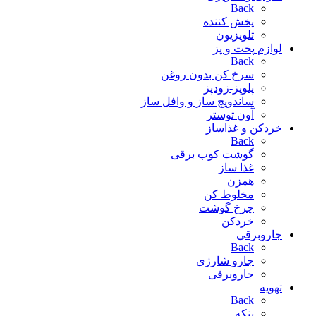
Back
پخش کننده
تلویزیون
لوازم پخت و پز
Back
سرخ کن بدون روغن
پلوپز-زودپز
ساندویچ ساز و وافل ساز
آون توستر
خردکن و غذاساز
Back
گوشت کوب برقی
غذا ساز
همزن
مخلوط کن
چرخ گوشت
خردکن
جاروبرقی
Back
جارو شارژی
جاروبرقی
تهویه
Back
پنکه