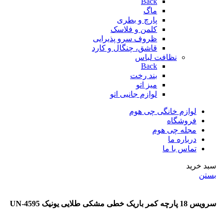
Back
ماگ
پارچ و بطری
کلمن و فلاسک
ظروف سرو پذیرایی
قاشق، چنگال و کارد
نظافت لباس
Back
بند رخت
میز اتو
لوازم جانبی اتو
لوازم خانگی چی هوم
فروشگاه
مجله چی هوم
درباره ما
تماس با ما
سبد خرید
بستن
سرویس 18 پارچه کمر باریک خطی مشکی طلایی یونیک UN-4595