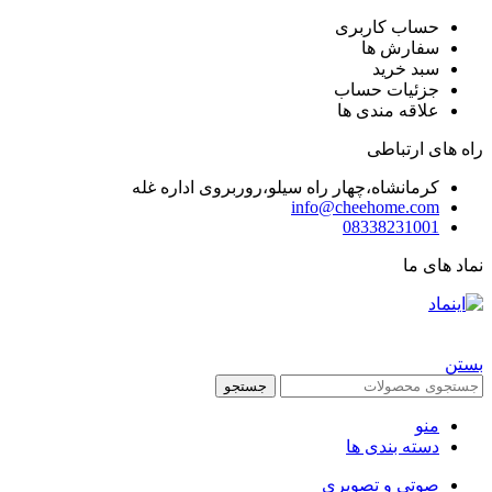
حساب کاربری
سفارش ها
سبد خرید
جزئیات حساب
علاقه مندی ها
راه های ارتباطی
کرمانشاه،چهار راه سیلو،روربروی اداره غله
info@cheehome.com
08338231001
نماد های ما
تمام حقوق برای فروشگاه چی هوم محفوظ است |
طراحی شده توسط شرکت
AminH
بستن
جستجو
منو
دسته بندی ها
صوتی و تصویری