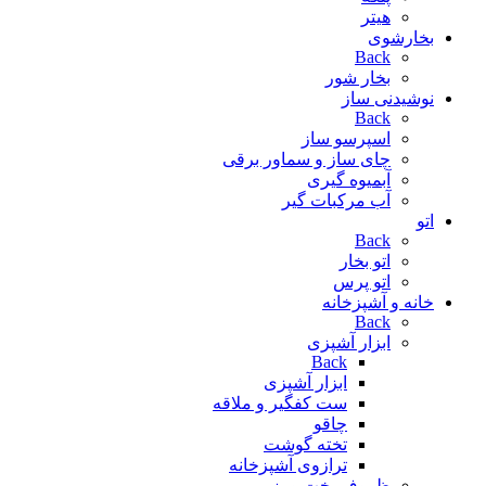
هیتر
بخارشوی
Back
بخار شور
نوشیدنی ساز
Back
اسپرسو ساز
چای ساز و سماور برقی
آبمیوه گیری
آب مرکبات گیر
اتو
Back
اتو بخار
اتو پرس
خانه و آشپزخانه
Back
ابزار آشپزی
Back
ابزار آشپزی
ست کفگیر و ملاقه
چاقو
تخته گوشت
ترازوی آشپزخانه
ظروف پخت و پز