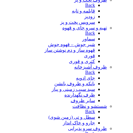
Back
قابلمه و تابه
زودپز
سرویس پخت و پز
تهیه و سرو چای و قهوه
Back
سماور
شیر جوش – قهوه جوش
قهوه ساز و دم نوشتن ساز
قوری
کتری و قوری
ظروف آشپزخانه
Back
جای ادویه
بانکه و ظروف بانشن
سبد سیب زمینی و پیاز
ظرف نگهدارنده
سایر ظروف
شستشو و نظافت
Back
سطل و تی (زمین شوی)
جارو و خاک انداز
ظروف سرو پذیرایی