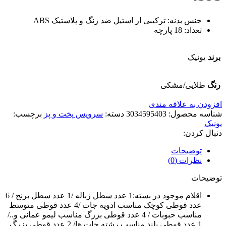
جنس بدنه: ترکیبی از استیل ضد زنگ و پلاستیک ABS
تعداد: 18 پارچه
برند
یونیک
رنگ
طلایی/مشکی
افزودن به علاقه مندی
شناسه محصول:
3034595403
دسته:
سرویس پخت و پز
برچسب:
یونیک
دنبال کردن:
توضیحات
نظرات (0)
توضیحات
اقلام موجود در بسته:1 عدد سطل زباله /1 عدد سطل برنج / 6
عدد قوطی کوچک مناسب ادویه جات /4 عدد قوطی متوسط
مناسب حبوبات / 4 عدد قوطی بزرگ مناسب لیمو عمانی و../
1 عدد قوطی بلند مناسب رشته جات ها/ 2 عدد قوطی بزرگ