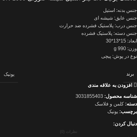
جنس بدنه: استیل
جنس عایق: شیشه ای
جنس درب: پلاستیک فشرده ضد حرارت
جنس دسته: پلاستیک فشرده
ابعاد: 15*13*30
وزن: 990 g
نوع در پوش: پیچی
برند
یونیک
افزودن به علاقه مندی
شناسه محصول:
3031855403
دسته:
کلمن و فلاسک
برچسب:
یونیک
دنبال کردن:
نظرات (0)