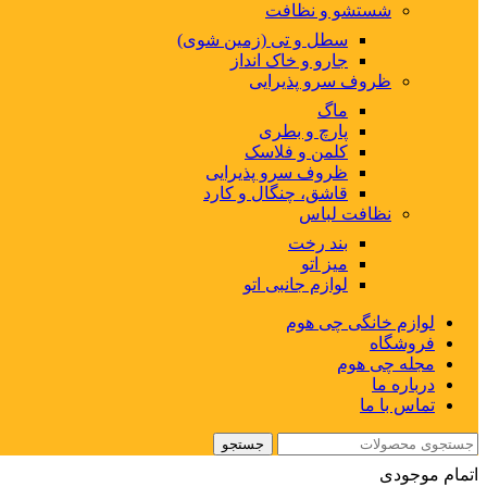
شستشو و نظافت
سطل و تی (زمین شوی)
جارو و خاک انداز
ظروف سرو پذیرایی
ماگ
پارچ و بطری
کلمن و فلاسک
ظروف سرو پذیرایی
قاشق، چنگال و کارد
نظافت لباس
بند رخت
میز اتو
لوازم جانبی اتو
لوازم خانگی چی هوم
فروشگاه
مجله چی هوم
درباره ما
تماس با ما
جستجو
اتمام موجودی