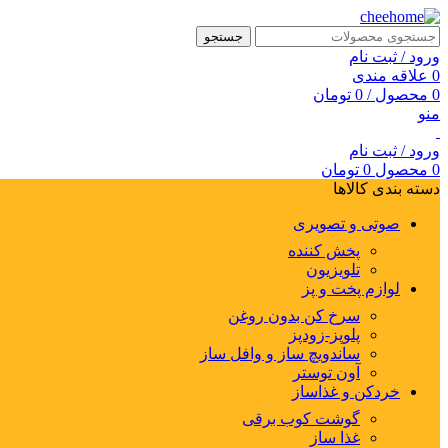
جستجو
ورود / ثبت نام
0
علاقه مندی
0
محصول
/
0
تومان
منو
ورود / ثبت نام
0
محصول
0
تومان
دسته بندی کالاها
صوتی و تصویری
پخش کننده
تلویزیون
لوازم پخت و پز
سرخ کن بدون روغن
پلوپز-زودپز
ساندویچ ساز و وافل ساز
آون توستر
خردکن و غذاساز
گوشت کوب برقی
غذا ساز