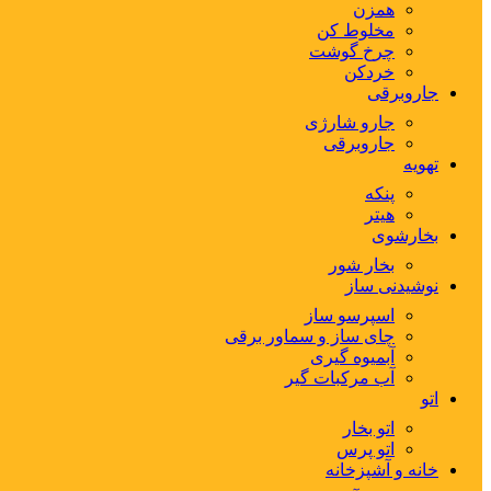
همزن
مخلوط کن
چرخ گوشت
خردکن
جاروبرقی
جارو شارژی
جاروبرقی
تهویه
پنکه
هیتر
بخارشوی
بخار شور
نوشیدنی ساز
اسپرسو ساز
چای ساز و سماور برقی
آبمیوه گیری
آب مرکبات گیر
اتو
اتو بخار
اتو پرس
خانه و آشپزخانه