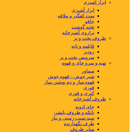
ابزار آشپزی
ابزار آشپزی
ست کفگیر و ملاقه
چاقو
تخته گوشت
ترازوی آشپزخانه
ظروف پخت و پز
قابلمه و تابه
زودپز
سرویس پخت و پز
تهیه و سرو چای و قهوه
سماور
شیر جوش – قهوه جوش
قهوه ساز و دم نوشتن ساز
قوری
کتری و قوری
ظروف آشپزخانه
جای ادویه
بانکه و ظروف بانشن
سبد سیب زمینی و پیاز
ظرف نگهدارنده
سایر ظروف