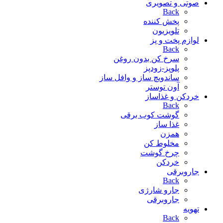
صوتی و تصویری
Back
پخش کننده
تلویزیون
لوازم پخت و پز
Back
سرخ کن بدون روغن
پلوپز-زودپز
ساندویچ ساز و وافل ساز
آون توستر
خردکن و غذاساز
Back
گوشت کوب برقی
غذا ساز
همزن
مخلوط کن
چرخ گوشت
خردکن
جاروبرقی
Back
جارو شارژی
جاروبرقی
تهویه
Back