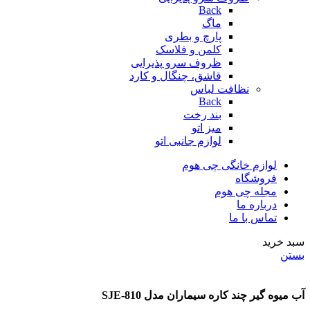
Back
ماگ
پارچ و بطری
کلمن و فلاسک
ظروف سرو پذیرایی
قاشق، چنگال و کارد
نظافت لباس
Back
بند رخت
میز اتو
لوازم جانبی اتو
لوازم خانگی چی هوم
فروشگاه
مجله چی هوم
درباره ما
تماس با ما
سبد خرید
بستن
آب میوه گیر چند کاره سیماران مدل SJE-810