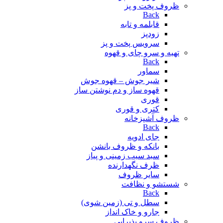
ظروف پخت و پز
Back
قابلمه و تابه
زودپز
سرویس پخت و پز
تهیه و سرو چای و قهوه
Back
سماور
شیر جوش – قهوه جوش
قهوه ساز و دم نوشتن ساز
قوری
کتری و قوری
ظروف آشپزخانه
Back
جای ادویه
بانکه و ظروف بانشن
سبد سیب زمینی و پیاز
ظرف نگهدارنده
سایر ظروف
شستشو و نظافت
Back
سطل و تی (زمین شوی)
جارو و خاک انداز
ظروف سرو پذیرایی