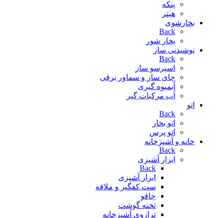
پنکه
هیتر
بخارشوی
Back
بخار شور
نوشیدنی ساز
Back
اسپرسو ساز
چای ساز و سماور برقی
آبمیوه گیری
آب مرکبات گیر
اتو
Back
اتو بخار
اتو پرس
خانه و آشپزخانه
Back
ابزار آشپزی
Back
ابزار آشپزی
ست کفگیر و ملاقه
چاقو
تخته گوشت
ترازوی آشپزخانه