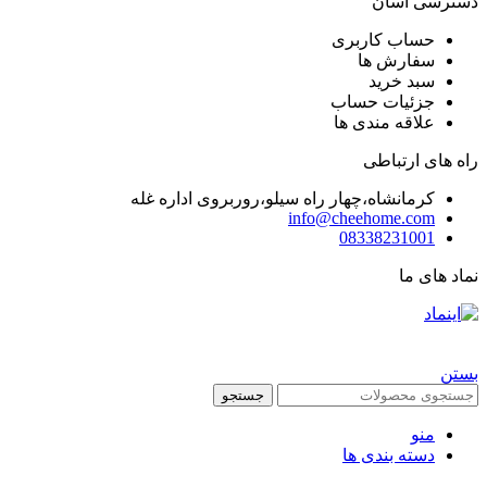
دسترسی آسان
حساب کاربری
سفارش ها
سبد خرید
جزئیات حساب
علاقه مندی ها
راه های ارتباطی
کرمانشاه،چهار راه سیلو،روربروی اداره غله
info@cheehome.com
08338231001
نماد های ما
تمام حقوق برای فروشگاه چی هوم محفوظ است |
طراحی شده توسط شرکت
AminH
بستن
جستجو
منو
دسته بندی ها