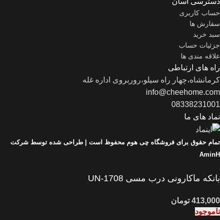
دسترسی آسان
حساب کاربری
سفارش ها
سبد خرید
جزئیات حساب
علاقه مندی ها
راه های ارتباطی
کرمانشاه،چهار راه سیلو،روربروی اداره غله
info@cheehome.com
08338231001
نماد های ما
تمام حقوق برای فروشگاه چی هوم محفوظ است |
طراحی شده توسط شرکت
AminH
بانکه ماکارونی درب مسی UN-1708
ناموجود