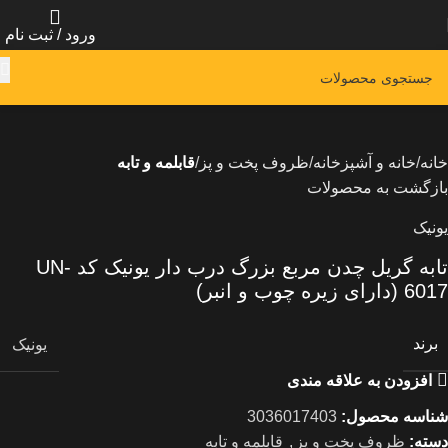
ورود / ثبت نام
خانه
خانه و آشپزخانه
ظروف پخت و پز
قابلمه و تابه
بازگشت به محصولات
یونیک
تابه گریل چدن مربع بزرگ درب دار یونیک کد UN-
6017 (دارای زیره چوب و انبر)
برند
یونیک
افزودن به علاقه مندی
شناسه محصول:
3036017403
دسته:
ظروف پخت و پز
,
قابلمه و تابه