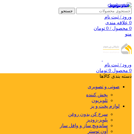
اتمام موجودی
اتمام موجودی
اتمام موجودی
اتمام موجودی
اتمام موجودی
جستجو
ورود / ثبت نام
0
علاقه مندی
0
محصول
/
0
تومان
منو
ورود / ثبت نام
0
محصول
0
تومان
دسته بندی کالاها
صوتی و تصویری
پخش کننده
تلویزیون
لوازم پخت و پز
سرخ کن بدون روغن
پلوپز-زودپز
ساندویچ ساز و وافل ساز
آون توستر