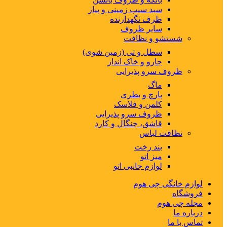
سبد سیب زمینی و پیاز
ظرف نگهدارنده
سایر ظروف
شستشو و نظافت
سطل و تی (زمین شوی)
جارو و خاک انداز
ظروف سرو پذیرایی
ماگ
پارچ و بطری
کلمن و فلاسک
ظروف سرو پذیرایی
قاشق، چنگال و کارد
نظافت لباس
بند رخت
میز اتو
لوازم جانبی اتو
لوازم خانگی چی هوم
فروشگاه
مجله چی هوم
درباره ما
تماس با ما