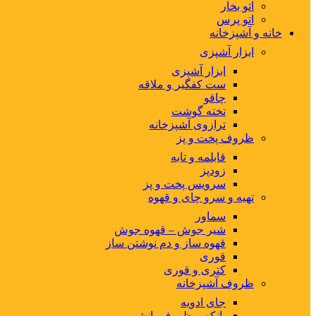
اتو بخار
اتو پرس
خانه و آشپزخانه
ابزار آشپزی
ابزار آشپزی
ست کفگیر و ملاقه
چاقو
تخته گوشت
ترازوی آشپزخانه
ظروف پخت و پز
قابلمه و تابه
زودپز
سرویس پخت و پز
تهیه و سرو چای و قهوه
سماور
شیر جوش – قهوه جوش
قهوه ساز و دم نوشتن ساز
قوری
کتری و قوری
ظروف آشپزخانه
جای ادویه
بانکه و ظروف بانشن