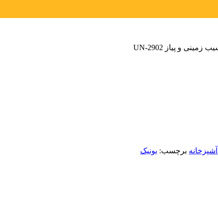
 زمینی و پیاز UN-2902
شپزخانه
برچسب:
یونیک