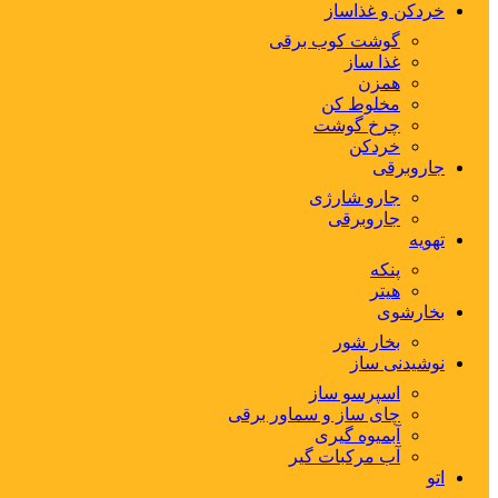
خردکن و غذاساز
گوشت کوب برقی
غذا ساز
همزن
مخلوط کن
چرخ گوشت
خردکن
جاروبرقی
جارو شارژی
جاروبرقی
تهویه
پنکه
هیتر
بخارشوی
بخار شور
نوشیدنی ساز
اسپرسو ساز
چای ساز و سماور برقی
آبمیوه گیری
آب مرکبات گیر
اتو