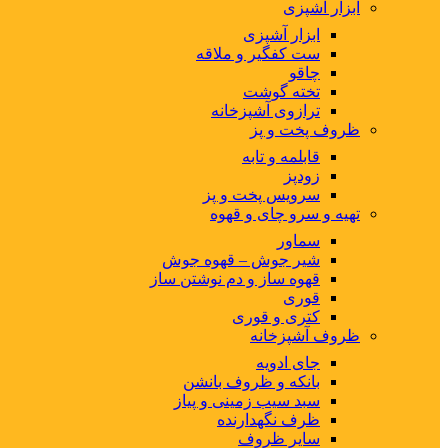
ابزار آشپزی
ابزار آشپزی
ست کفگیر و ملاقه
چاقو
تخته گوشت
ترازوی آشپزخانه
ظروف پخت و پز
قابلمه و تابه
زودپز
سرویس پخت و پز
تهیه و سرو چای و قهوه
سماور
شیر جوش – قهوه جوش
قهوه ساز و دم نوشتن ساز
قوری
کتری و قوری
ظروف آشپزخانه
جای ادویه
بانکه و ظروف بانشن
سبد سیب زمینی و پیاز
ظرف نگهدارنده
سایر ظروف