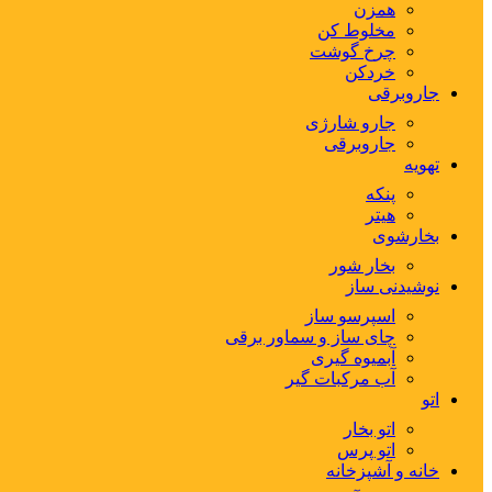
همزن
مخلوط کن
چرخ گوشت
خردکن
جاروبرقی
جارو شارژی
جاروبرقی
تهویه
پنکه
هیتر
بخارشوی
بخار شور
نوشیدنی ساز
اسپرسو ساز
چای ساز و سماور برقی
آبمیوه گیری
آب مرکبات گیر
اتو
اتو بخار
اتو پرس
خانه و آشپزخانه