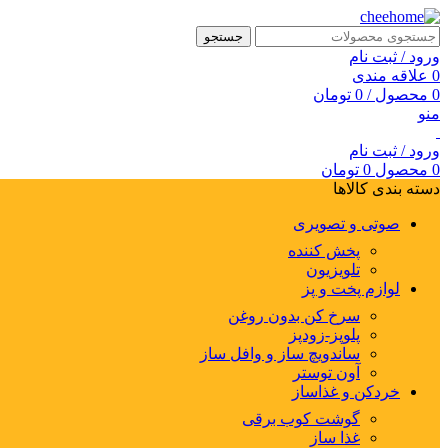
جستجو
ورود / ثبت نام
0
علاقه مندی
0
محصول
/
0
تومان
منو
ورود / ثبت نام
0
محصول
0
تومان
دسته بندی کالاها
صوتی و تصویری
پخش کننده
تلویزیون
لوازم پخت و پز
سرخ کن بدون روغن
پلوپز-زودپز
ساندویچ ساز و وافل ساز
آون توستر
خردکن و غذاساز
گوشت کوب برقی
غذا ساز