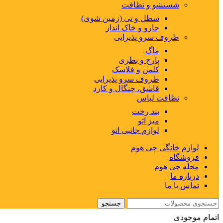
شستشو و نظافت
سطل و تی (زمین شوی)
جارو و خاک انداز
ظروف سرو پذیرایی
ماگ
پارچ و بطری
کلمن و فلاسک
ظروف سرو پذیرایی
قاشق، چنگال و کارد
نظافت لباس
بند رخت
میز اتو
لوازم جانبی اتو
لوازم خانگی چی هوم
فروشگاه
مجله چی هوم
درباره ما
تماس با ما
جستجو
اتمام موجودی