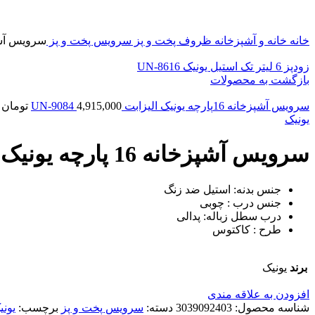
خانه
خانه و آشپزخانه
ظروف پخت و پز
سرویس پخت و پز
سرویس آشپزخانه 16 پارچه یونیک فانتز
زودپز 6 لیتر تک استیل یونیک UN-8616
بازگشت به محصولات
سرویس آشپزخانه 16پارچه یونیک الیزابت UN-9084
4,915,000
تومان
یونیک
سرویس آشپزخانه 16 پارچه یونیک فانتزی الیزابت کرم کاکتوس UN-9092
جنس بدنه: استیل ضد زنگ
جنس درب : چوبی
درب سطل زباله: پدالی
طرح : کاکتوس
برند
یونیک
افزودن به علاقه مندی
شناسه محصول:
3039092403
دسته:
سرویس پخت و پز
برچسب:
یونی