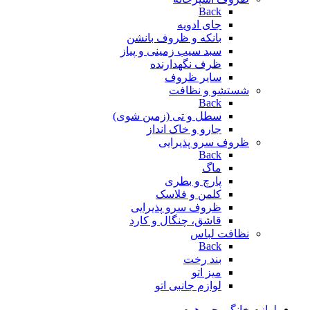
Back
جای ادویه
بانکه و ظروف بانشن
سبد سیب زمینی و پیاز
ظرف نگهدارنده
سایر ظروف
شستشو و نظافت
Back
سطل و تی (زمین شوی)
جارو و خاک انداز
ظروف سرو پذیرایی
Back
ماگ
پارچ و بطری
کلمن و فلاسک
ظروف سرو پذیرایی
قاشق، چنگال و کارد
نظافت لباس
Back
بند رخت
میز اتو
لوازم جانبی اتو
لوازم خانگی چی هوم