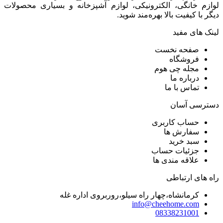
لوازم خانگی، الکترونیکی، لوازم آشپزخانه و بسیاری محصولات
دیگر با کیفیت بالا بهره‌مند شوید.
لینک های مفید
صفحه نخست
فروشگاه
مجله چی هوم
درباره ما
تماس با ما
دسترسی آسان
حساب کاربری
سفارش ها
سبد خرید
جزئیات حساب
علاقه مندی ها
راه های ارتباطی
کرمانشاه،چهار راه سیلو،روربروی اداره غله
info@cheehome.com
08338231001