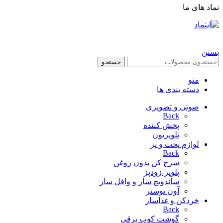
نماد های ما
تمام حقوق برای فروشگاه چی هوم محفوظ است |
طراحی شده توسط شرکت
AminH
بستن
جستجو
منو
دسته بندی ها
صوتی و تصویری
Back
پخش کننده
تلویزیون
لوازم پخت و پز
Back
سرخ کن بدون روغن
پلوپز-زودپز
ساندویچ ساز و وافل ساز
آون توستر
خردکن و غذاساز
Back
گوشت کوب برقی