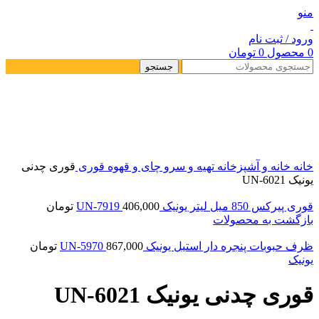
منو
ورود / ثبت نام
0
محصول
0
تومان
جستجو
خانه
خانه و آشپزخانه
تهیه و سرو چای و قهوه
قوری
قوری چدنی
یونیک UN-6021
قوری پیرکس 850 میل لیتر یونیک UN-7919
406,000
تومان
بازگشت به محصولات
ظرف حبوبات پنجره دار استیل یونیک UN-5970
867,000
تومان
یونیک
قوری چدنی یونیک UN-6021