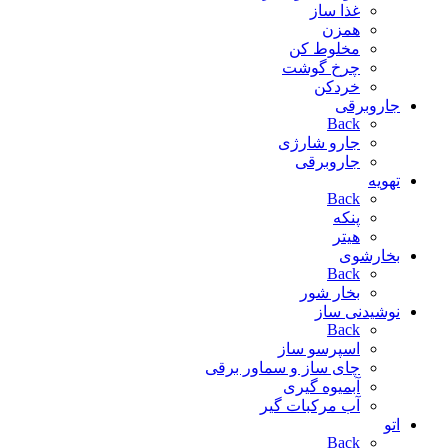
غذا ساز
همزن
مخلوط کن
چرخ گوشت
خردکن
جاروبرقی
Back
جارو شارژی
جاروبرقی
تهویه
Back
پنکه
هیتر
بخارشوی
Back
بخار شور
نوشیدنی ساز
Back
اسپرسو ساز
چای ساز و سماور برقی
آبمیوه گیری
آب مرکبات گیر
اتو
Back