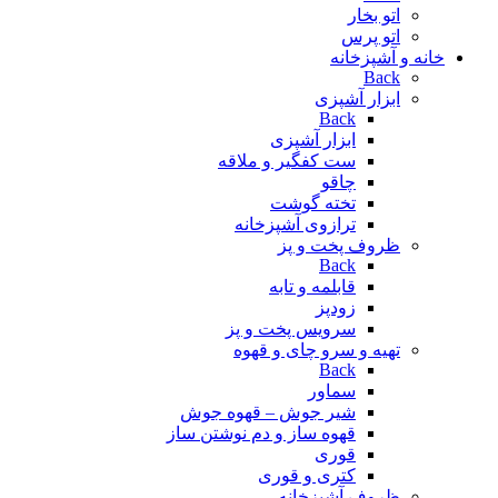
اتو بخار
اتو پرس
خانه و آشپزخانه
Back
ابزار آشپزی
Back
ابزار آشپزی
ست کفگیر و ملاقه
چاقو
تخته گوشت
ترازوی آشپزخانه
ظروف پخت و پز
Back
قابلمه و تابه
زودپز
سرویس پخت و پز
تهیه و سرو چای و قهوه
Back
سماور
شیر جوش – قهوه جوش
قهوه ساز و دم نوشتن ساز
قوری
کتری و قوری
ظروف آشپزخانه