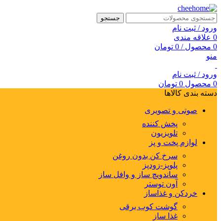
جستجو
ورود / ثبت نام
0
علاقه مندی
0
محصول
/
0
تومان
منو
ورود / ثبت نام
0
محصول
0
تومان
دسته بندی کالاها
صوتی و تصویری
پخش کننده
تلویزیون
لوازم پخت و پز
سرخ کن بدون روغن
پلوپز-زودپز
ساندویچ ساز و وافل ساز
آون توستر
خردکن و غذاساز
گوشت کوب برقی
غذا ساز