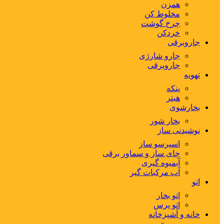
همزن
مخلوط کن
چرخ گوشت
خردکن
جاروبرقی
جارو شارژی
جاروبرقی
تهویه
پنکه
هیتر
بخارشوی
بخار شور
نوشیدنی ساز
اسپرسو ساز
چای ساز و سماور برقی
آبمیوه گیری
آب مرکبات گیر
اتو
اتو بخار
اتو پرس
خانه و آشپزخانه