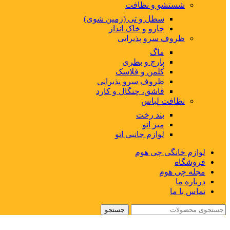
شستشو و نظافت
سطل و تی (زمین شوی)
جارو و خاک انداز
ظروف سرو پذیرایی
ماگ
پارچ و بطری
کلمن و فلاسک
ظروف سرو پذیرایی
قاشق، چنگال و کارد
نظافت لباس
بند رخت
میز اتو
لوازم جانبی اتو
لوازم خانگی چی هوم
فروشگاه
مجله چی هوم
درباره ما
تماس با ما
جستجو