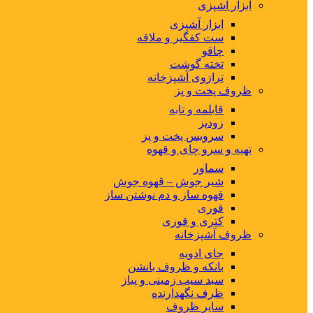
ابزار آشپزی
ابزار آشپزی
ست کفگیر و ملاقه
چاقو
تخته گوشت
ترازوی آشپزخانه
ظروف پخت و پز
قابلمه و تابه
زودپز
سرویس پخت و پز
تهیه و سرو چای و قهوه
سماور
شیر جوش – قهوه جوش
قهوه ساز و دم نوشتن ساز
قوری
کتری و قوری
ظروف آشپزخانه
جای ادویه
بانکه و ظروف بانشن
سبد سیب زمینی و پیاز
ظرف نگهدارنده
سایر ظروف