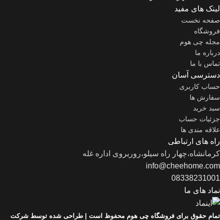
لینک های مفید
صفحه نخست
فروشگاه
مجله چی هوم
درباره ما
تماس با ما
دسترسی آسان
حساب کاربری
سفارش ها
سبد خرید
جزئیات حساب
علاقه مندی ها
راه های ارتباطی
کرمانشاه،چهار راه سیلو،روربروی اداره غله
info@cheehome.com
08338231001
نماد های ما
تمام حقوق برای فروشگاه چی هوم محفوظ است |
طراحی شده توسط شرکت